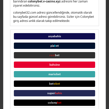
barındıran
colonybet.v-casino.xyz
adresini her zaman
ziyaret edebilirsiniz.
colonybet32.com adresi güncellendiğinde, otomatik olarak
bu sayfada güncel adresi görebilirsiniz. Sizler için Colonybet
giriş adresi anlık olarak takip edilmektedir.
asyabahis
pia
b
et
rest
bet
bahsine
mario
bet
bet
ebet
super
bahis
colony
bet