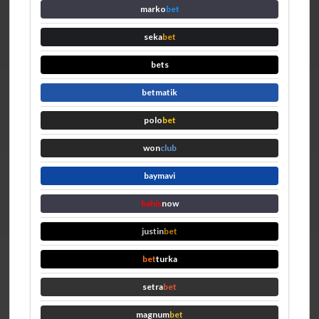
marko
bet
seka
bet
bets
betmatik
polo
bet
won
club
baymavi
bahis
now
justin
bet
bet
turka
setra
bet
magnum
bet