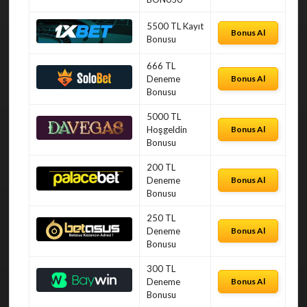
5500 TL Kayıt
Bonus Al
Bonusu
666 TL
Deneme
Bonus Al
Bonusu
5000 TL
Hoşgeldin
Bonus Al
Bonusu
200 TL
Deneme
Bonus Al
Bonusu
250 TL
Deneme
Bonus Al
Bonusu
300 TL
Deneme
Bonus Al
Bonusu