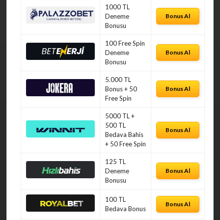
1000 TL
Deneme
Bonus Al
Bonusu
100 Free Spin
Deneme
Bonus Al
Bonusu
5.000 TL
Bonus + 50
Bonus Al
Free Spin
5000 TL +
500 TL
Bonus Al
Bedava Bahis
+ 50 Free Spin
125 TL
Deneme
Bonus Al
Bonusu
100 TL
Bonus Al
Bedava Bonus