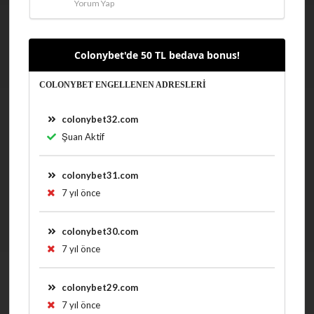
Yorum Yap
Colonybet'de 50 TL bedava bonus!
COLONYBET ENGELLENEN ADRESLERI
colonybet32.com
Şuan Aktif
colonybet31.com
7 yıl önce
colonybet30.com
7 yıl önce
colonybet29.com
7 yıl önce