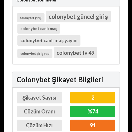
colonybet güncel giriş
colonybet giriş
colonybet canlı maç
colonybet canlı maç yayını
colonybet tv 49
colonybet giriş yap
Colonybet Şikayet Bilgileri
Şikayet Sayısı
2
Çözüm Oranı
%74
Çözüm Hızı
91