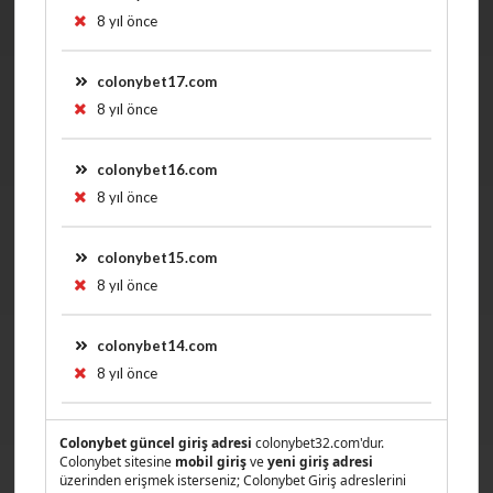
8 yıl önce
colonybet17.com
8 yıl önce
colonybet16.com
8 yıl önce
colonybet15.com
8 yıl önce
colonybet14.com
8 yıl önce
Colonybet güncel giriş adresi
colonybet32.com'dur.
Colonybet sitesine
mobil giriş
ve
yeni giriş adresi
üzerinden erişmek isterseniz; Colonybet Giriş adreslerini