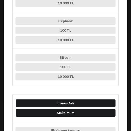
10.000 TL
Cepbank
100 TL
10.000 TL
Bitcoin
100 TL
10.000 TL
Bonus Adı
Maksimum
İlk Yatırım Bonusu