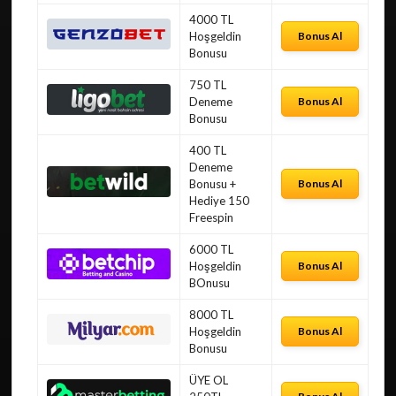
4000 TL
Hoşgeldin
Bonus Al
Bonusu
750 TL
Deneme
Bonus Al
Bonusu
400 TL
Deneme
Bonusu +
Bonus Al
Hediye 150
Freespin
6000 TL
Hoşgeldin
Bonus Al
BOnusu
8000 TL
Hoşgeldin
Bonus Al
Bonusu
ÜYE OL