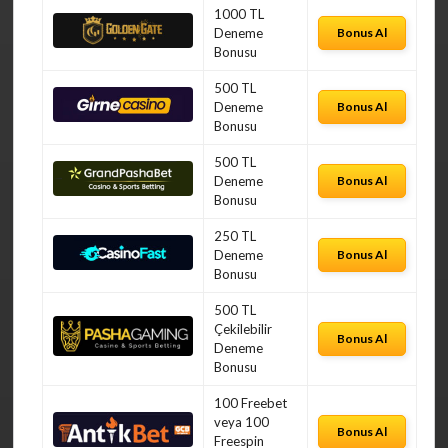
1000 TL
Deneme
Bonus Al
Bonusu
500 TL
Deneme
Bonus Al
Bonusu
500 TL
Deneme
Bonus Al
Bonusu
250 TL
Deneme
Bonus Al
Bonusu
500 TL
Çekilebilir
Bonus Al
Deneme
Bonusu
100 Freebet
veya 100
Bonus Al
Freespin