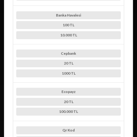
Banka Havalesi
100 TL
10.000 TL
Cepbank
20 TL
1000 TL
Ecopayz
20 TL
100.000 TL
Qr Kod