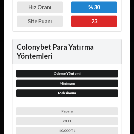
Hız Oranı
% 30
Site Puanı
23
Colonybet Para Yatırma
Yöntemleri
Ödeme Yöntemi
Minimum
Maksimum
Papara
20 TL
10.000 TL